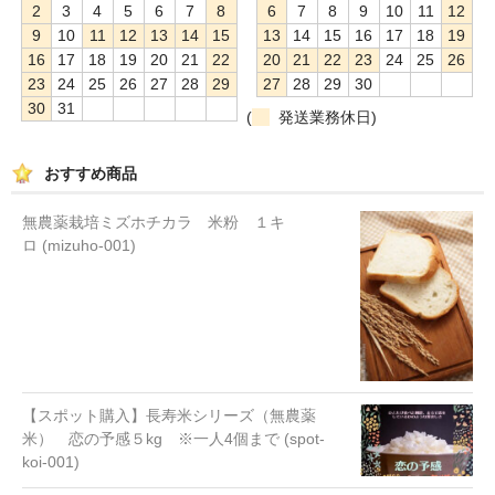
定期購入について
2
3
4
5
6
7
8
6
7
8
9
10
11
12
9
10
11
12
13
14
15
13
14
15
16
17
18
19
業者様へ
16
17
18
19
20
21
22
20
21
22
23
24
25
26
23
24
25
26
27
28
29
27
28
29
30
特定商取引法の表示
30
31
(
発送業務休日)
働く人。
おすすめ商品
お問い合わせ
無農薬栽培ミズホチカラ 米粉 １キ
ロ (mizuho-001)
【スポット購入】長寿米シリーズ（無農薬
米） 恋の予感５kg ※一人4個まで (spot-
koi-001)