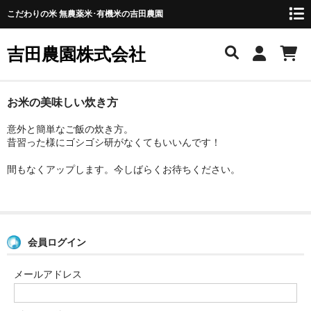
こだわりの米 無農薬米･有機米の吉田農園
吉田農園株式会社
吉田農園を知りたい！
お米の美味しい炊き方
意外と簡単なご飯の炊き方。
会社概要
昔習った様にゴシゴシ研がなくてもいいんです！
僕が目指す農業
間もなくアップします。今しばらくお待ちください。
アクセス・地図
お知らせ
会員ログイン
商品一覧
メールアドレス
お勧め商品
長寿米シリーズ