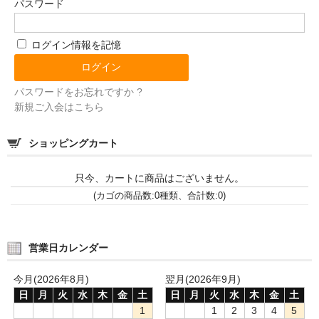
パスワード
年間予約
ログイン情報を記憶
うるち米
もち米
パスワードをお忘れですか ?
新規ご入会はこちら
古代米
ショッピングカート
米粉
その他
只今、カートに商品はございません。
(カゴの商品数:0種類、合計数:0)
お買物ガイド
初めてのお客様へ
営業日カレンダー
ご注文方法
今月(2026年8月)
翌月(2026年9月)
支払方法・送料・返品etc…
日
月
火
水
木
金
土
日
月
火
水
木
金
土
1
1
2
3
4
5