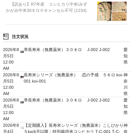
【訳あり】R7年産 コシヒカリ中米/みず
かがみ中米30キロ※キャンセル不可 (1234)
注文状況
2026年8
準長寿米（無農薬米）３０キロ J-002 J-002
愛
月5日
知
12:00
県
AM
2026年8
長寿米シリーズ（無農薬米） 恋の予感 ５キロ koi-
神
月5日
001 koi-001
奈
12:00
川
AM
県
2026年8
準長寿米（無農薬米）３０キロ J-002 J-002
愛
月5日
知
12:00
県
AM
2026年8
【定期購入】長寿米シリーズ（無農薬米）こしひかり
神
月4日
５kg/4月以降：特別栽培米コシヒカリ T-C-001 T-C-
奈