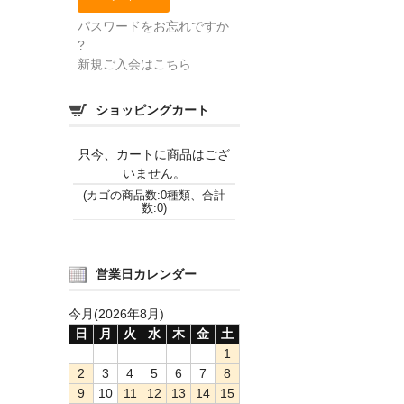
パスワードをお忘れですか
?
新規ご入会はこちら
ショッピングカート
只今、カートに商品はござ
いません。
(カゴの商品数:0種類、合計
数:0)
営業日カレンダー
今月(2026年8月)
日
月
火
水
木
金
土
1
2
3
4
5
6
7
8
9
10
11
12
13
14
15