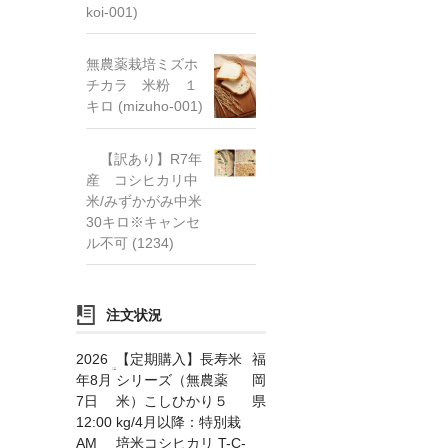
koi-001)
無農薬栽培ミズホ
チカラ 米粉 １
キロ (mizuho-001)
【訳あり】R7年
産 コシヒカリ中
米/みずかがみ中米
30キロ※キャンセ
ル不可 (1234)
注文状況
2026
【定期購入】長寿米
福
年8月
シリーズ（無農薬
岡
7日
米）こしひかり５
県
12:00
kg/4月以降：特別栽
AM
培米コシヒカリ T-C-