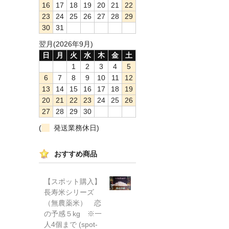
16
17
18
19
20
21
22
23
24
25
26
27
28
29
30
31
翌月(2026年9月)
日
月
火
水
木
金
土
1
2
3
4
5
6
7
8
9
10
11
12
13
14
15
16
17
18
19
20
21
22
23
24
25
26
27
28
29
30
(
発送業務休日)
おすすめ商品
【スポット購入】
長寿米シリーズ
（無農薬米） 恋
の予感５kg ※一
人4個まで (spot-