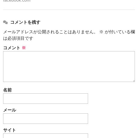
年間予約
コメントを残す
うるち米
メールアドレスが公開されることはありません。
※
が付いている欄
もち米
は必須項目です
コメント
※
古代米
米粉
その他
お買物ガイド
名前
初めてのお客様へ
メール
ご注文方法
支払方法・送料・返品etc…
サイト