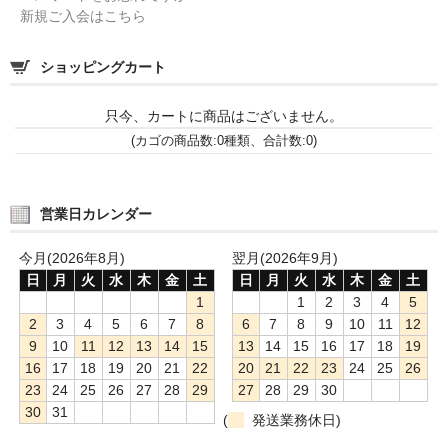
新規ご入会はこちら
ショッピングカート
只今、カートに商品はございません。
(カゴの商品数:0種類、合計数:0)
営業日カレンダー
今月(2026年8月)
翌月(2026年9月)
日
月
火
水
木
金
土
日
月
火
水
木
金
土
1
1
2
3
4
5
2
3
4
5
6
7
8
6
7
8
9
10
11
12
9
10
11
12
13
14
15
13
14
15
16
17
18
19
16
17
18
19
20
21
22
20
21
22
23
24
25
26
23
24
25
26
27
28
29
27
28
29
30
30
31
(
発送業務休日)