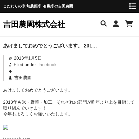
こだわりの米 無農薬米･有機米の吉田農園
吉田農園株式会社
吉田農園を知りたい！
あけましておめでとうございます。 201…
2013年1月5日
会社概要
Filed under:
facebook
僕が目指す農業
吉田農園
アクセス・地図
あけましておめでとうございます。
お知らせ
2013年も米・野菜・加工、それぞれの部門が昨年より上を目指して
取り組んでいきます！
商品一覧
今年もよろしくお願いいたします。
お勧め商品
長寿米シリーズ
facebook.com