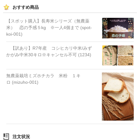
おすすめ商品
【スポット購入】長寿米シリーズ（無農薬
米） 恋の予感５kg ※一人4個まで (spot-
koi-001)
【訳あり】R7年産 コシヒカリ中米/みず
かがみ中米30キロ※キャンセル不可 (1234)
無農薬栽培ミズホチカラ 米粉 １キ
ロ (mizuho-001)
注文状況