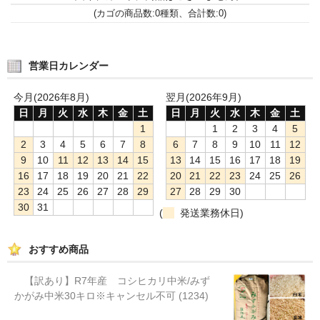
定期購入について
(カゴの商品数:0種類、合計数:0)
業者様へ
特定商取引法の表示
営業日カレンダー
働く人。
今月(2026年8月)
翌月(2026年9月)
日
月
火
水
木
金
土
日
月
火
水
木
金
土
お問い合わせ
1
1
2
3
4
5
2
3
4
5
6
7
8
6
7
8
9
10
11
12
9
10
11
12
13
14
15
13
14
15
16
17
18
19
16
17
18
19
20
21
22
20
21
22
23
24
25
26
23
24
25
26
27
28
29
27
28
29
30
30
31
(
発送業務休日)
おすすめ商品
【訳あり】R7年産 コシヒカリ中米/みず
かがみ中米30キロ※キャンセル不可 (1234)