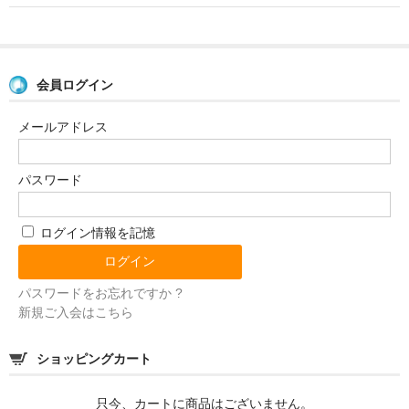
年間予約
うるち米
会員ログイン
もち米
メールアドレス
古代米
パスワード
米粉
その他
ログイン情報を記憶
お買物ガイド
パスワードをお忘れですか ?
初めてのお客様へ
新規ご入会はこちら
ご注文方法
ショッピングカート
支払方法・送料・返品etc…
只今、カートに商品はございません。