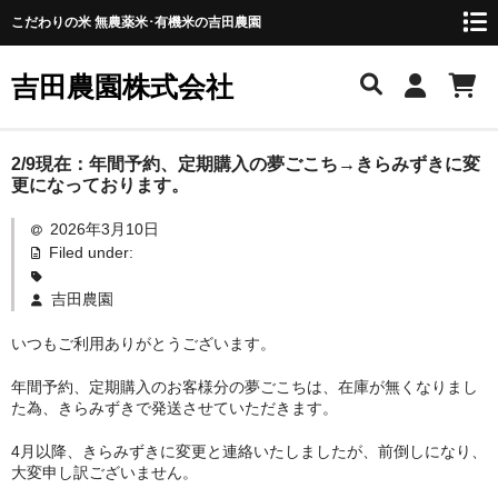
こだわりの米 無農薬米･有機米の吉田農園
吉田農園株式会社
吉田農園を知りたい！
2/9現在：年間予約、定期購入の夢ごこち→きらみずきに変
更になっております。
会社概要
2026年3月10日
Filed under:
僕が目指す農業
吉田農園
アクセス・地図
いつもご利用ありがとうございます。
お知らせ
年間予約、定期購入のお客様分の夢ごこちは、在庫が無くなりまし
商品一覧
た為、きらみずきで発送させていただきます。
お勧め商品
4月以降、きらみずきに変更と連絡いたしましたが、前倒しになり、
大変申し訳ございません。
長寿米シリーズ