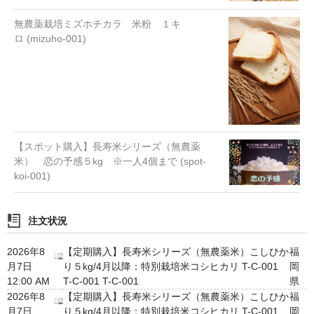
無農薬栽培ミズホチカラ 米粉 １キ
ロ (mizuho-001)
【スポット購入】長寿米シリーズ（無農薬
米） 恋の予感５kg ※一人4個まで (spot-
koi-001)
注文状況
2026年8
【定期購入】長寿米シリーズ（無農薬米）こしひか
福
月7日
り５kg/4月以降：特別栽培米コシヒカリ T-C-001
岡
12:00 AM
T-C-001 T-C-001
県
2026年8
【定期購入】長寿米シリーズ（無農薬米）こしひか
福
月7日
り５kg/4月以降：特別栽培米コシヒカリ T-C-001
岡